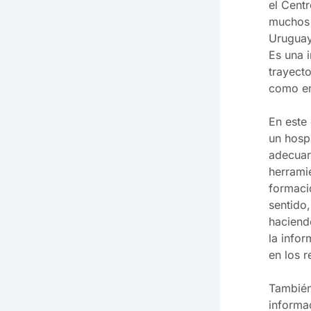
el Cent
muchos 
Uruguay
Es una i
trayecto
como en
En este 
un hospi
adecuar
herrami
formaci
sentido
haciend
la info
en los r
También 
informa