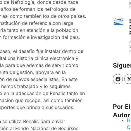
ro de Nefrología, donde desde hace
años se forman los nefrólogos de
 así como también los de otros países.
nstitución de referencia con larga
ria tanto en atención a la población
 formación e investigación del país.
caso, el desafío fue instalar dentro de
tal una historia clínica electrónica y
Sígue
la para que además de servir como
enta de gestión, apoyara en la
F
ón de nuevos especialistas. En este
a
c
t
, hemos trabajado y lo seguimos
e
o en la adecuación de Renalic tanto en
b
i
rmación que recoge, así como también
o
t
Por El
o
t
eportes que brinda a sus usuarios.
k
Autor
r
H
se utiliza Renalic para enviar
C
ción al Fondo Nacional de Recursos,