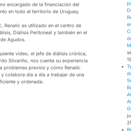
p
mo encargado de la financiación del
Di
nto en todo el territorio de Uruguay.
R
e
, Renalic es utilizado en el centro de
C
isis, Diálisis Peritoneal y también en el
d
 de Agudos.
M
s
guiente video, el jefe de diálisis crónica,
1
rdo Silvariño, nos cuenta su experiencia
T
a a problemas previos y cómo Renalic
d
 y colabora día a día a trabajar de una
S
ficiente y ordenada:
B
A
A
G
j
2
B