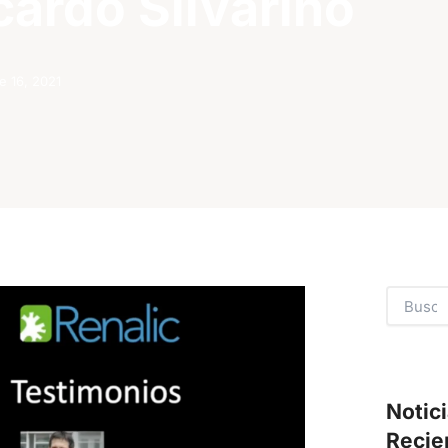
cardo Silvariño
e 16, 2021
Search
Notic
Recie