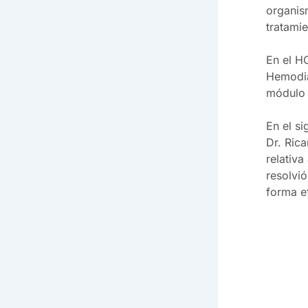
organis
tratamie
En el HC
Hemodiál
módulo
En el si
Dr. Rica
relativ
resolvió
forma e