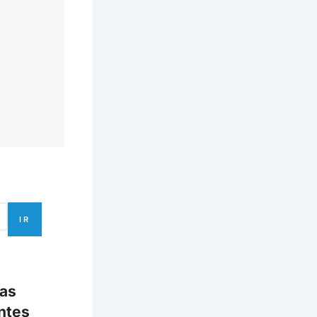
IR
ias
ntes