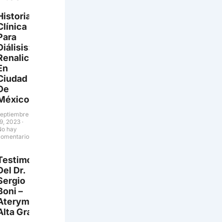
Historia
Clínica
Para
Diálisis:
Renalic
En
Ciudad
De
México
septiembre
19, 2023
No hay
comentarios
Testimonio
Del Dr.
Sergio
Boni –
Aterym
Alta Gracia