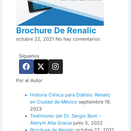
Brochure De Renalic
octubre 22, 2021
No hay comentarios
Síguenos
F
X
I
a
-
n
c
t
s
Por el Autor
e
w
t
b
i
a
Historia Clínica para Diálisis: Renalic
o
t
g
en Ciudad de México
septiembre 19,
o
t
r
2023
k
e
a
Testimonio del Dr. Sergio Boni –
r
m
Aterym Alta Gracia
junio 5, 2022
Brochure de Renalic
octubre 22, 2021